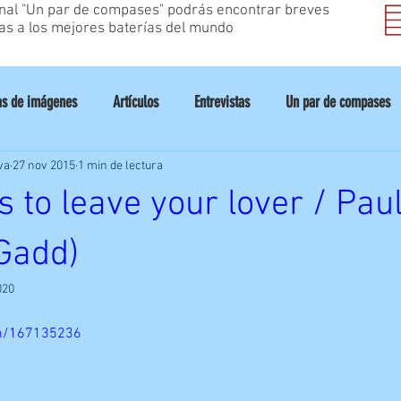
inal "Un par de compases" podrás encontrar breves
as a los mejores baterías del mundo
as de imágenes
Artículos
Entrevistas
Un par de compases
va
27 nov 2015
1 min de lectura
Consejos
Drumfest
Saludos
 to leave your lover / Pa
Gadd)
020
om/167135236