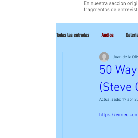
En nuestra sección orig
fragmentos de entrevist
Todas las entradas
Audios
Galerí
Juan de la Oli
Análisis/Reviews
Tocando
50 Ways
(Steve 
Actualizado:
17 abr 2
https://vimeo.c