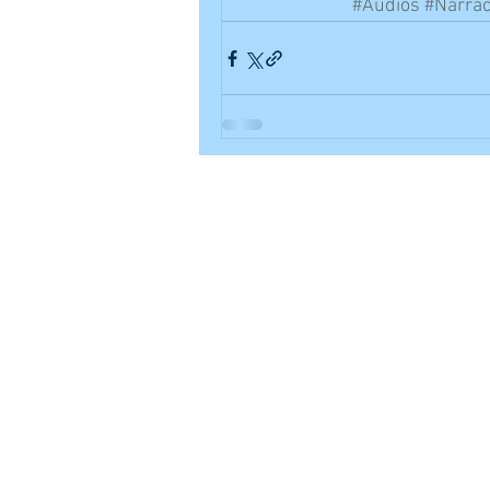
#Audios
#Narrac
Contacto