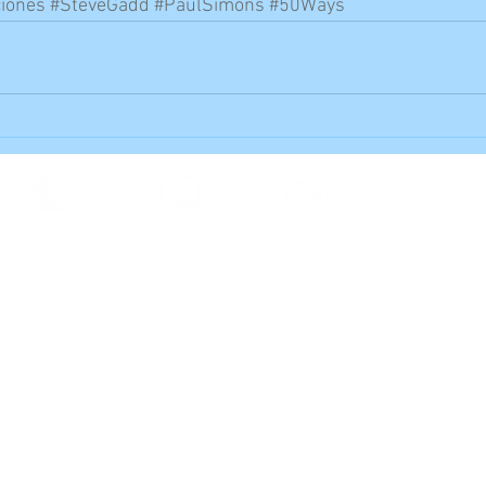
iones
#SteveGadd
#PaulSimons
#50Ways
Suscripción
Alumnos
Clases Online
Foro
Aviso legal - Politica de privacidad - Términos de
uso
Mind the Drummer - Todos los derechos reservados