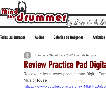
Todas las entradas
Audios
Galerías de imágenes
Artículos
Juan de la Oliva
18 abr 2022
1 min de lectura
Análisis/Reviews
Tocando
Consejos
Drumfest
Review Practice Pad Digit
Review de los nuevos practice pad Digital Camo
Music House
https://www.youtube.com/watch?v=MfaHRLUnSG