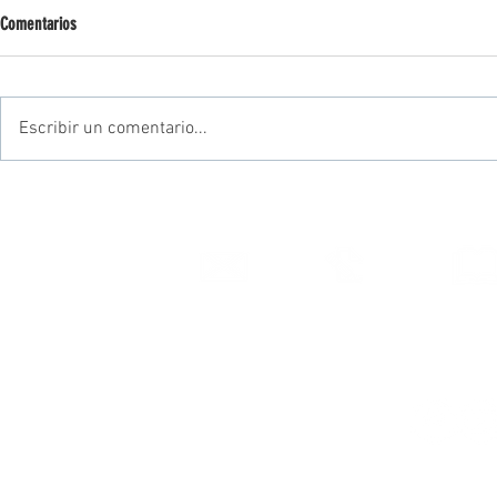
Comentarios
Escribir un comentario...
Review - Platos
Review escobillas Re-Mix de Vic Firth
Contacto
Suscripción
Alumn
Aviso legal - Poli