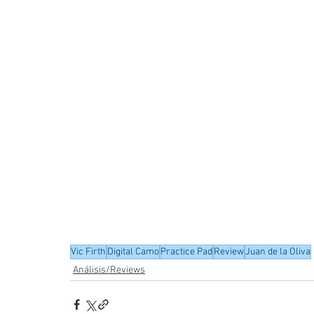
Vic Firth
Digital Camo
Practice Pad
Review
Juan de la Oliva
Análisis/Reviews