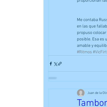
proporcionan las
Me contaba Russ
en las que fallab
propuso colocar 
posible. Esa es 
amable y equilib
#Ritmos
#VicFir
Juan de la Oli
Tambor