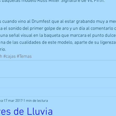
 baquetas modelo Russ Miller Signature de Vic Firth. 
 cuando vino al Drumfest que al estar grabando muy a me
a el sonido del primer golpe de aro y un día al comentarlo co
una señal visual en la baqueta que marcara el punto dulce
una de las cualidades de este modelo, aparte de su ligereza
rio.
th
#cajas
#Temas
va
17 mar 2017
1 min de lectura
es de Lluvia