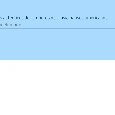
s auténticos de Tambores de Lluvia nativos americanos.
adelmundo
Suscripción
Alumnos
Clases Online
Foro