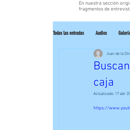
En nuestra sección orig
fragmentos de entrevist
Todas las entradas
Audios
Galerí
Juan de la Oli
Análisis/Reviews
Tocando
Buscan
caja
Actualizado:
17 abr 2
https://www.you