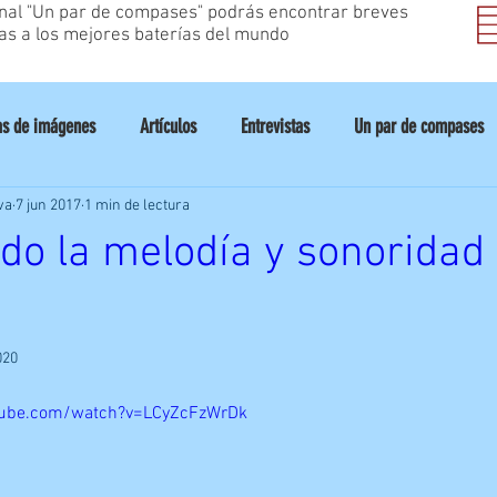
inal "Un par de compases" podrás encontrar breves
as a los mejores baterías del mundo
as de imágenes
Artículos
Entrevistas
Un par de compases
va
7 jun 2017
1 min de lectura
Consejos
Drumfest
Saludos
do la melodía y sonoridad
020
tube.com/watch?v=LCyZcFzWrDk